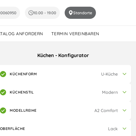
20060950
10.00 - 19.00
Standorte
ATALOG ANFORDERN
TERMIN VEREINBAREN
Küchen - Konfigurator
U-Küche
KÜCHENFORM
Modern
KÜCHENSTIL
A2 Comfort
MODELLREIHE
Lack
OBERFLÄCHE