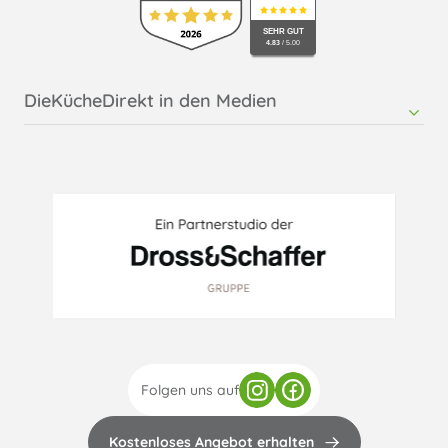
Küche kaufen in Rosenheim
SEHR GUT
4.83
/ 5.00
DieKücheDirekt in den Medien
RMTsoft - Pressemitteilung DieKücheDirekt
Möbelkultur - Online
Folgen uns auf
Kostenloses Angebot erhalten