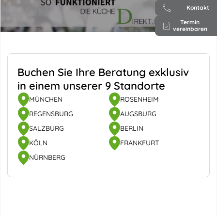
Kontakt
Termin
vereinbaren
Buchen Sie Ihre Beratung exklusiv
in einem unserer 9 Standorte
MÜNCHEN
ROSENHEIM
REGENSBURG
AUGSBURG
SALZBURG
BERLIN
KÖLN
FRANKFURT
NÜRNBERG