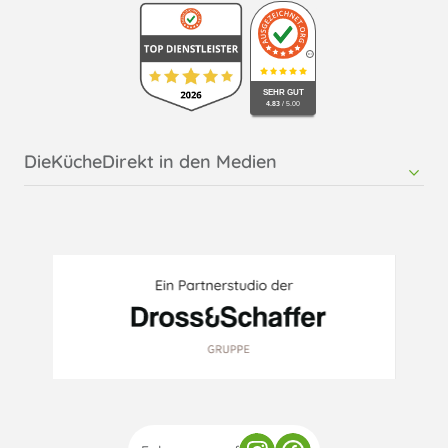
Küche kaufen in Regensburg
Küche kaufen in Rosenheim
SEHR GUT
4.83
/ 5.00
DieKücheDirekt in den Medien
RMTsoft - Pressemitteilung DieKücheDirekt
Möbelkultur - Online