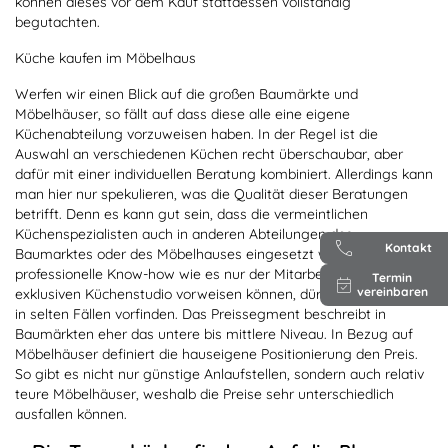
können dieses vor dem Kauf stattdessen vollständig
begutachten.
Küche kaufen im Möbelhaus
Werfen wir einen Blick auf die großen Baumärkte und
Möbelhäuser, so fällt auf dass diese alle eine eigene
Küchenabteilung vorzuweisen haben. In der Regel ist die
Auswahl an verschiedenen Küchen recht überschaubar, aber
dafür mit einer individuellen Beratung kombiniert. Allerdings kann
man hier nur spekulieren, was die Qualität dieser Beratungen
betrifft. Denn es kann gut sein, dass die vermeintlichen
Küchenspezialisten auch in anderen Abteilungen des
Kontakt
Baumarktes oder des Möbelhauses eingesetzt werden. Das
professionelle Know-how wie es nur der Mitarbeiter aus einem
Termin
vereinbaren
exklusiven Küchenstudio vorweisen können, dürften Sie dort nur
in selten Fällen vorfinden. Das Preissegment beschreibt in
Baumärkten eher das untere bis mittlere Niveau. In Bezug auf
Möbelhäuser definiert die hauseigene Positionierung den Preis.
So gibt es nicht nur günstige Anlaufstellen, sondern auch relativ
teure Möbelhäuser, weshalb die Preise sehr unterschiedlich
ausfallen können.