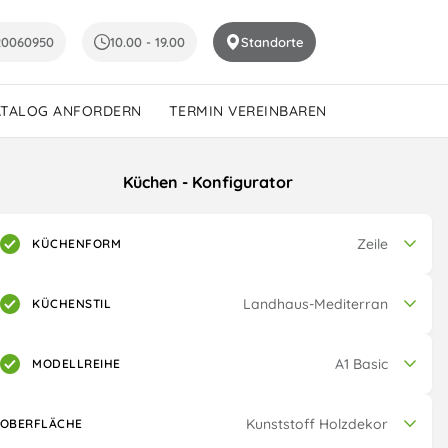
20060950
10.00 - 19.00
Standorte
ATALOG ANFORDERN
TERMIN VEREINBAREN
Küchen - Konfigurator
Zeile
KÜCHENFORM
Landhaus-Mediterran
KÜCHENSTIL
A1 Basic
MODELLREIHE
Kunststoff Holzdekor
OBERFLÄCHE