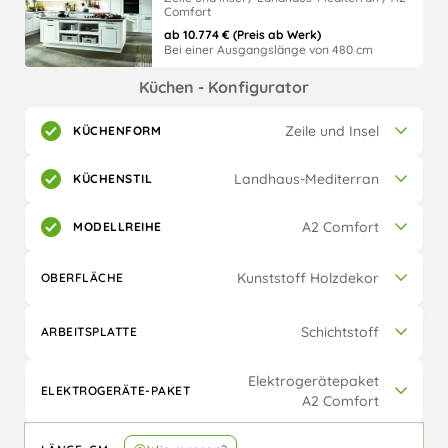
Comfort
ab 10.774 € (Preis ab Werk)
Bei einer Ausgangslänge von 480 cm
Küchen - Konfigurator
Zeile und Insel
KÜCHENFORM
Landhaus-Mediterran
KÜCHENSTIL
A2 Comfort
MODELLREIHE
Kunststoff Holzdekor
OBERFLÄCHE
Modern
Klassisch
Schichtstoff
ARBEITSPLATTE
Zeile
L-Küche
Beispielküche dient als
Beispielküche dient als
Elektrogerätepaket
Kalkulationsgrundlage -
Kalkulationsgrundlage -
ELEKTROGERÄTE-PAKET
Kunststoff
Kunststoff Holzdekor
A2 Comfort
diese kann zur
diese kann zur
Aus über 85 weiteren
Aus über 48 weiteren
Preisermittlung individuell
Preisermittlung individuell
Landhaus-Mediterran
Kunststoff Frontfarben frei
Holzdekor-Farben frei
angepasst werden.
angepasst werden.
wählbar.
wählbar.