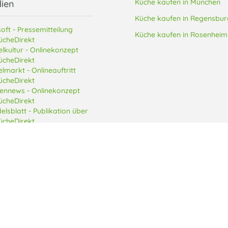
Küche kaufen in München
ien
Küche kaufen in Regensbur
oft - Pressemitteilung
Küche kaufen in Rosenheim
ücheDirekt
lkultur - Onlinekonzept
ücheDirekt
lmarkt - Onlineauftritt
ücheDirekt
ennews - Onlinekonzept
ücheDirekt
elsblatt - Publikation über
ücheDirekt
e Küche Direkt Arnulfstraße GmbH
Datenschutzerklärung
AGB
Impressum
Daten