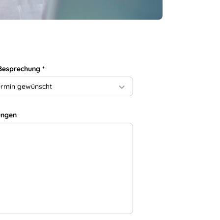
 Besprechung
*
ermin gewünscht
ungen