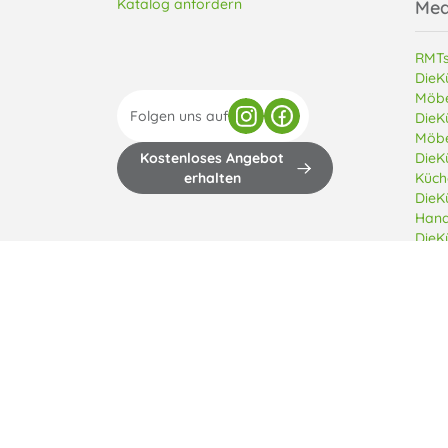
Katalog anfordern
Med
RMTs
DieK
Möbe
Folgen uns auf
DieK
Möbe
Kostenloses Angebot
DieK
erhalten
Küch
DieK
Hand
DieK
Copyright © 2013 - 2026 Di