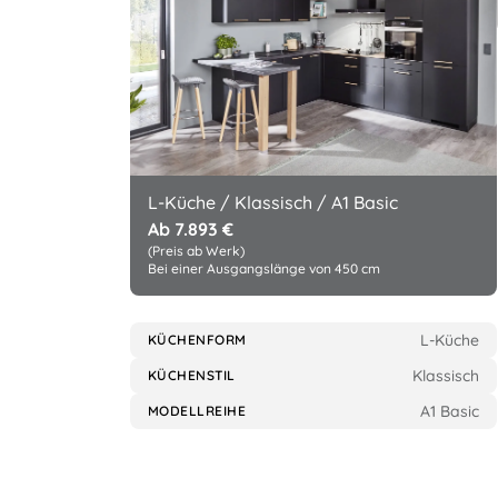
L-Küche / Klassisch / A1 Basic
Ab 7.893 €
(Preis ab Werk)
Bei einer Ausgangslänge von 450 cm
L-Küche
KÜCHENFORM
Klassisch
KÜCHENSTIL
A1 Basic
MODELLREIHE