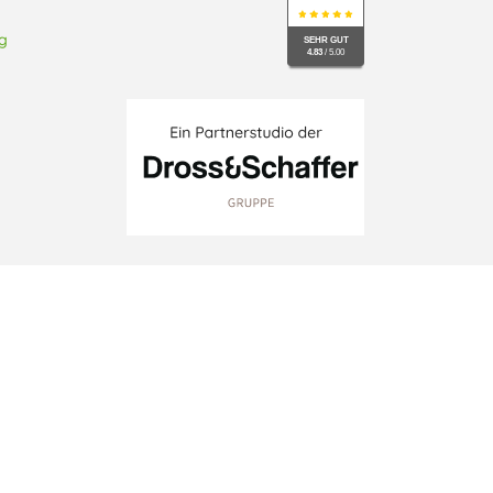
g
SEHR GUT
4.83
/ 5.00
schutzeinstellungen ändern