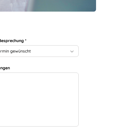
 Besprechung
*
ermin gewünscht
ungen