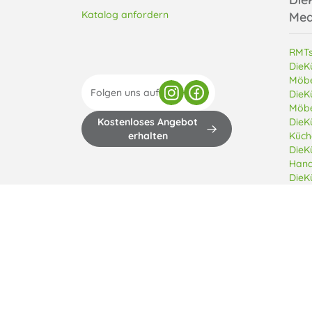
Katalog anfordern
Med
RMTs
DieK
Möbe
Folgen uns auf
DieK
Möbe
Kostenloses Angebot
DieK
erhalten
Küch
DieK
Hand
DieK
Copyright © 2013 - 2026 Di