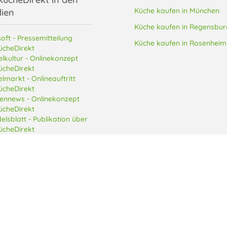
Küche kaufen in München
ien
Küche kaufen in Regensbur
oft - Pressemitteilung
Küche kaufen in Rosenheim
ücheDirekt
lkultur - Onlinekonzept
ücheDirekt
lmarkt - Onlineauftritt
ücheDirekt
ennews - Onlinekonzept
ücheDirekt
elsblatt - Publikation über
ücheDirekt
e Küche Direkt Arnulfstraße GmbH
Datenschutzerklärung
AGB
Impressum
Daten