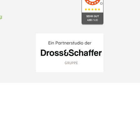
g
SEHR GUT
4.83
/ 5.00
schutzeinstellungen ändern