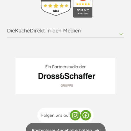
Küche kaufen in Rosenheim
SEHR GUT
4.83
/ 5.00
DieKücheDirekt in den Medien
RMTsoft - Pressemitteilung DieKücheDirekt
Möbelkultur - Online
Folgen uns auf
Kostenloses Angebot erhalten