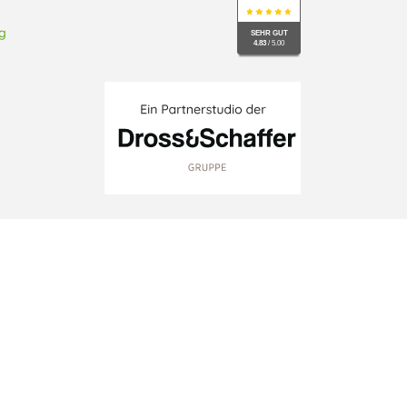
g
SEHR GUT
4.83
/ 5.00
schutzeinstellungen ändern