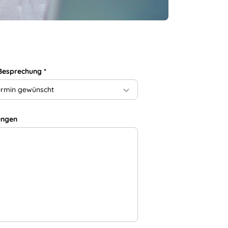
 Besprechung
*
ermin gewünscht
ungen