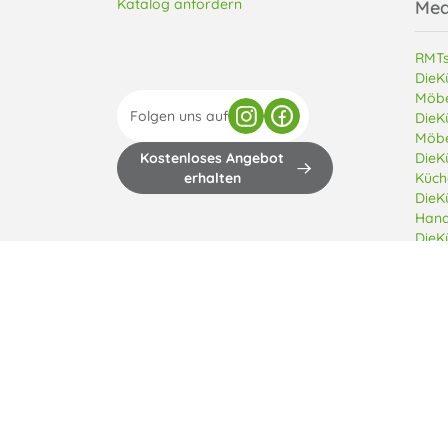
Katalog anfordern
Med
RMTs
DieK
Möbe
Folgen uns auf
DieK
Möbe
Kostenloses Angebot
DieK
erhalten
Küch
DieK
Hand
DieK
Copyright © 2013 - 2026 Di