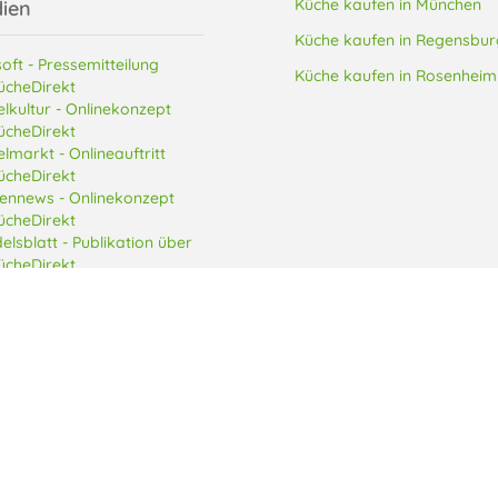
Küche kaufen in München
ien
Küche kaufen in Regensbur
oft - Pressemitteilung
Küche kaufen in Rosenheim
ücheDirekt
lkultur - Onlinekonzept
ücheDirekt
lmarkt - Onlineauftritt
ücheDirekt
ennews - Onlinekonzept
ücheDirekt
elsblatt - Publikation über
ücheDirekt
e Küche Direkt Arnulfstraße GmbH
Datenschutzerklärung
AGB
Impressum
Daten