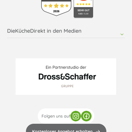
Küche kaufen in Rosenheim
SEHR GUT
4.83
/ 5.00
DieKücheDirekt in den Medien
RMTsoft - Pressemitteilung DieKücheDirekt
Möbelkultur - Online
Folgen uns auf
Kostenloses Angebot erhalten